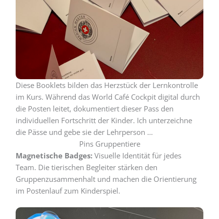
Diese Booklets bilden das Herzstück der Lernkontrolle
im Kurs. Während das World Café Cockpit digital durch
die Posten leitet, dokumentiert dieser Pass den
individuellen Fortschritt der Kinder. Ich unterzeichne
die Pässe und gebe sie der Lehrperson …
Pins Gruppentiere
Magnetische Badges:
Visuelle Identität für jedes
Team. Die tierischen Begleiter stärken den
Gruppenzusammenhalt und machen die Orientierung
im Postenlauf zum Kinderspiel.