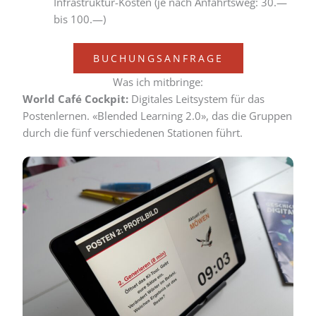
Infrastruktur-Kosten (je nach Anfahrtsweg: 30.—
bis 100.—)
BUCHUNGSANFRAGE
Was ich mitbringe:
World Café Cockpit:
Digitales Leitsystem für das
Postenlernen. «Blended Learning 2.0», das die Gruppen
durch die fünf verschiedenen Stationen führt.