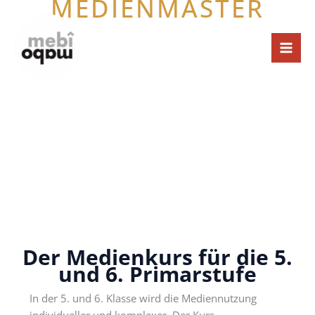
MEDIENMASTER
Zum
Inhalt
springen
Der Medienkurs für die 5.
und 6. Primarstufe
In der 5. und 6. Klasse wird die Mediennutzung
individueller und komplexer. Der Kurs