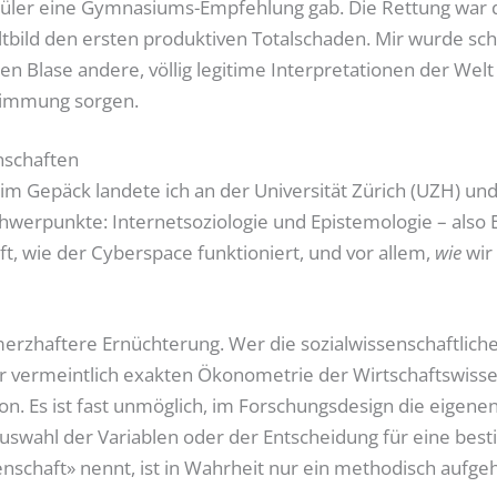
hüler eine Gymnasiums-Empfehlung gab. Die Rettung war 
tbild den ersten produktiven Totalschaden. Mir wurde schl
 Blase andere, völlig legitime Interpretationen der Welt 
Stimmung sorgen.
nschaften
m Gepäck landete ich an der Universität Zürich (UZH) und
hwerpunkte: Internetsoziologie und Epistemologie – also E
aft, wie der Cyberspace funktioniert, und vor allem,
wie
wir
erzhaftere Ernüchterung. Wer die sozialwissenschaftliche
zur vermeintlich exakten Ökonometrie der Wirtschaftswiss
usion. Es ist fast unmöglich, im Forschungsdesign die eigen
 Auswahl der Variablen oder der Entscheidung für eine b
senschaft» nennt, ist in Wahrheit nur ein methodisch aufg