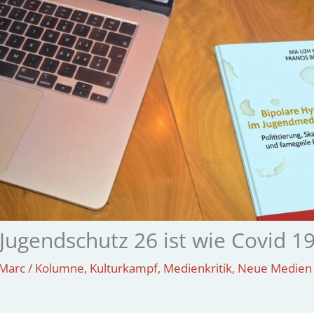
Jugendschutz 26 ist wie Covid 1
Marc
/
Kolumne
,
Kulturkampf
,
Medienkritik
,
Neue Medien 