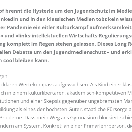
 brennt die Hysterie um den Jugendschutz im Medien
inkedIn und in den klassischen Medien tobt kein wiss
er Pandemie ein eitler Kulturkampf aufmerksamkeits
» und «links-intellektuellen Wirtschafts-Regulierun
g komplett im Regen stehen gelassen. Dieses Long Read
ellen Debatte um den Jugendmedienschutz – und erkl
 cool bleiben kann.
ogen
m klaren Wertekompass aufgewachsen. Als Kind einer klass
h in einem kulturlibertären, akademisch-kompetitiven Mil
stitutionen und einer Skepsis gegenüber ungebremsten Mar
ldung als eines der höchsten Güter, staatliche Fürsorge als
er Probleme. Dass mein Weg ans Gymnasium blockiert schie
sondern am System. Konkret: an einer Primarlehrperson, d