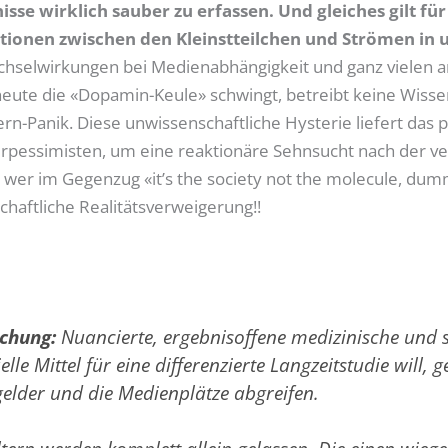
isse wirklich sauber zu erfassen. Und gleiches gilt f
ktionen zwischen den Kleinstteilchen und Strömen in
chselwirkungen bei Medienabhängigkeit und ganz vielen a
ute die «Dopamin-Keule» schwingt, betreibt keine Wissen
ltern-Panik. Diese unwissenschaftliche Hysterie liefert da
rpessimisten, um eine reaktionäre Sehnsucht nach der ve
 wer im Gegenzug «it’s the society not the molecule, dummy
chaftliche Realitätsverweigerung!!
schung:
Nuancierte, ergebnisoffene medizinische und 
lle Mittel für eine differenzierte Langzeitstudie will, g
elder und die Medienplätze abgreifen.