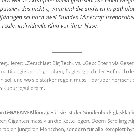
tern werden komplett allein gelassen. Die einen wiegen
 passiert das nicht»), während die anderen in patholo
lfjährigen sei nach zwei Stunden
Minecraft
irreparabel
 reale, individuelle Kind vor ihrer Nase.
rregulierer: «Zerschlagt Big Tech» vs. «Gebt Eltern via Ge
 Biologie beruhigt haben, folgt sogleich der Ruf nach d
 soll und wo sie stärker regeln muss – darüber herrscht 
 Kulturregulierern.
Anti-GAFAM-Allianz):
Für sie ist der Sündenbock glasklar i
ech-Giganten massiv an die Kette legen, Doom-Scrolling-A
nerablen jüngeren Menschen, sondern für alle komplett hyg