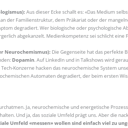
ologismus):
Aus dieser Ecke schallt es: «Das Medium selbst 
n an der Familienstruktur, dem Präkariat oder der mangeln
tom degradiert. Wer biologische oder psychologische Abh
ürgerlich abgekanzelt. Medienkompetenz sei schlicht eine F
der Neurochemismus):
Die Gegenseite hat das perfekte B
nden:
Dopamin
. Auf LinkedIn und in Talkshows wird gerau
ie Tech-Konzerne hacken das neurochemische System unser
ochemischen Automaten degradiert, der beim ersten Wis
f durchatmen. Ja, neurochemische und energetische Prozes
alten. Und ja, das soziale Umfeld prägt uns. Aber die nack
iale Umfeld «messen» wollen sind einfach viel zu un